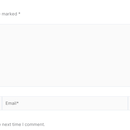
re marked
*
Email*
e next time I comment.