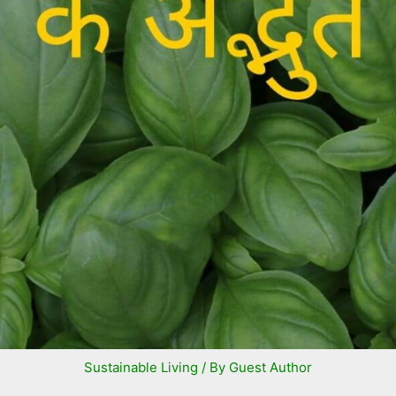
Sustainable Living
/ By
Guest Author